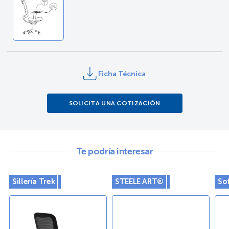
Ficha Técnica
SOLICITA UNA COTIZACIÓN
Te podría interesar
Sillería Trek
STEELE ART®
So