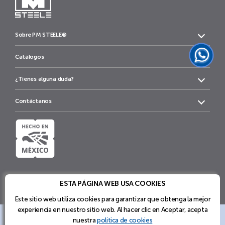
Sobre PM STEELE®
Catálogos
¿Tienes alguna duda?
Contáctanos
ESTA PÁGINA WEB USA COOKIES
Este sitio web utiliza cookies para garantizar que obtenga la mejor
experiencia en nuestro sitio web. Al hacer clic en Aceptar, acepta
nuestra
política de cookies
Soluciones de Mobiliario y Sistemas de
Política