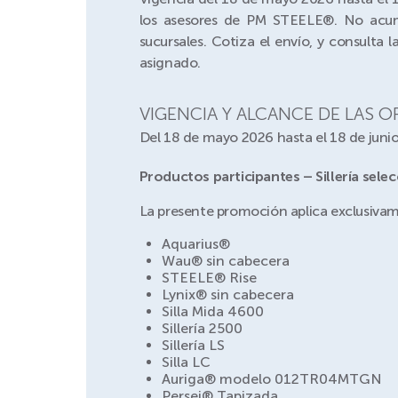
los asesores de PM STEELE®. No acumu
sucursales. Cotiza el envío, y consult
asignado.
VIGENCIA Y ALCANCE DE LAS 
Del 18 de mayo 2026 hasta el 18 de junio
Productos participantes – Sillería sele
La presente promoción aplica exclusivame
Aquarius®
Wau® sin cabecera
STEELE® Rise
Lynix® sin cabecera
Silla Mida 4600
Sillería 2500
Sillería LS
Silla LC
Auriga® modelo 012TR04MTGN
Persei® Tapizada