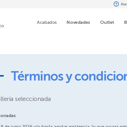
Ase
Acabados
Novedades
Outlet
B
to
Términos y condicio
ería seleccionada
cionadas
8 de junio 2026 y/o hasta agotar existencia, lo que ocurra pr