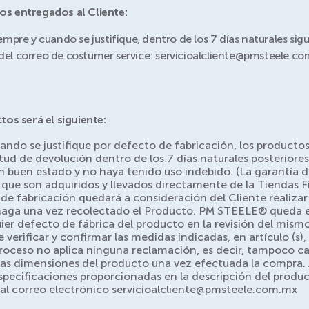
s entregados al Cliente:
iempre y cuando se justifique, dentro de los 7 días naturales sig
s del correo de costumer service: servicioalcliente@pmsteele.c
os será el siguiente:
ndo se justifique por defecto de fabricación, los productos 
itud de devolución dentro de los 7 días naturales posteriore
 buen estado y no haya tenido uso indebido. (La garantía d
 que son adquiridos y llevados directamente de la Tiendas Fí
de fabricación quedará a consideración del Cliente realiza
 haga una vez recolectado el Producto. PM STEELE® queda ex
er defecto de fábrica del producto en la revisión del mismo
e verificar y confirmar las medidas indicadas, en artículo (s),
 proceso no aplica ninguna reclamación, es decir, tampoco 
las dimensiones del producto una vez efectuada la compra. A
pecificaciones proporcionadas en la descripción del produc
l correo electrónico servicioalcliente@pmsteele.com.mx