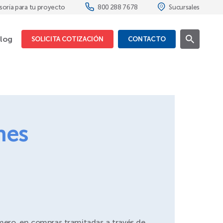
soría para tu proyecto
800 288 7678
Sucursales
log
SOLICITA COTIZACIÓN
CONTACTO
nes
imero, en compras tramitadas a través de