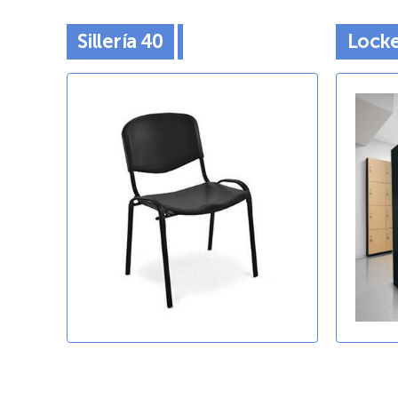
Sillería 40
Locke