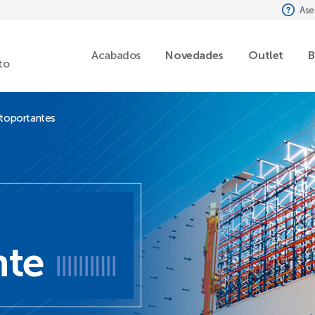
Ase
Acabados
Novedades
Outlet
B
to
toportantes
nte