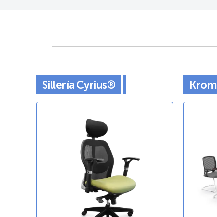
Sillería Cyrius®
Krom