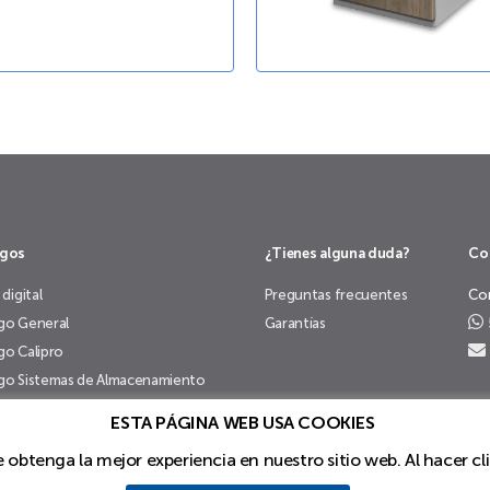
ogos
¿Tienes alguna duda?
Co
 digital
Preguntas frecuentes
Co
go General
Garantías
go Calipro
go Sistemas de Almacenamiento
go Chapa de Madera
ESTA PÁGINA WEB USA COOKIES
ue obtenga la mejor experiencia en nuestro sitio web. Al hacer c