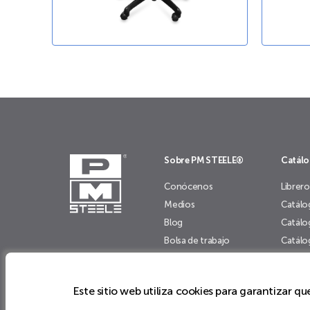
Sobre PM STEELE®
Catál
Conócenos
Librero
Medios
Catálo
Blog
Catálo
Bolsa de trabajo
Catálo
Mapa de Sitio
Catálo
Este sitio web utiliza cookies para garantizar q