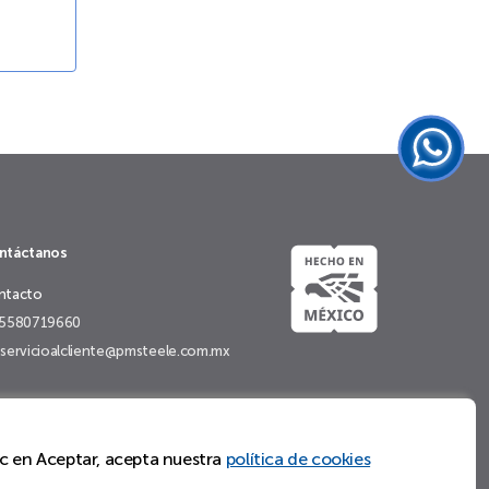
ntáctanos
ntacto
5580719660
servicioalcliente@pmsteele.com.mx
lic en Aceptar, acepta nuestra
política de cookies