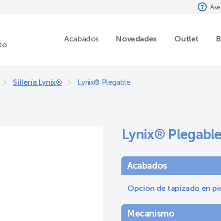
Ase
Acabados
Novedades
Outlet
B
to
Sillería Lynix®
Lynix® Plegable
Lynix® Plegabl
Acabados
Opción de tapizado en piel
Mecanismo