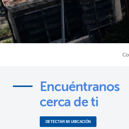
Co
Encuéntranos
cerca de ti
DETECTAR MI UBICACIÓN