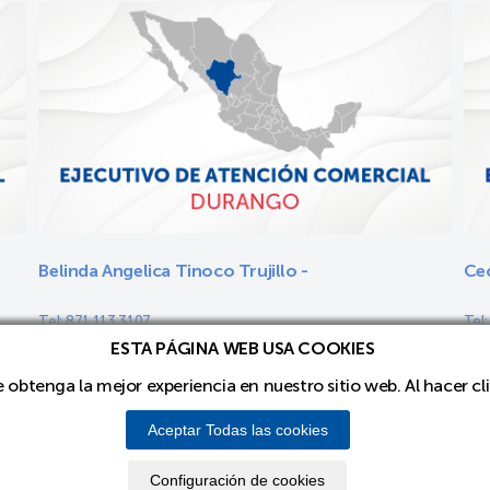
Belinda Angelica Tinoco Trujillo -
Cec
Tel: 871 113 3107
Tel
belinda.tinoco@pmsteele.com.mx
che
ESTA PÁGINA WEB USA COOKIES
emartinez@pmsteele.com.mx
ue obtenga la mejor experiencia en nuestro sitio web. Al hacer c
 Almacenamiento de PM STEELE®
Aceptar Todas las cookies
i.
0719660
Configuración de cookies