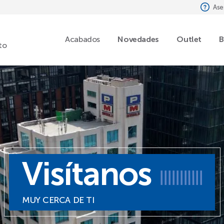
Ase
Acabados
Novedades
Outlet
B
to
Visítanos
MUY CERCA DE TI