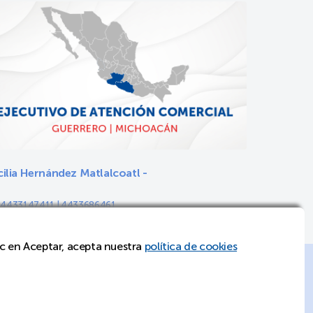
ilia Hernández Matlalcoatl -
: 4433147411 | 4433686461
rnandez@pmsteele.com.mx
lic en Aceptar, acepta nuestra
política de cookies