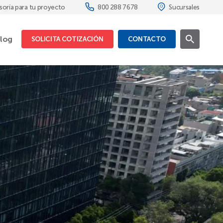
soría para tu proyecto
800 288 7678
Sucursales
log
SOLICITA COTIZACIÓN
CONTACTO