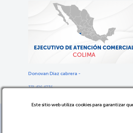
Donovan Díaz cabrera -
331 426 4736
ddiaz@pmsteele.com.mx
Este sitio web utiliza cookies para garantizar q
Soluciones de Mobiliario y Sistemas de
Explora nuestras soluciones y encuentra la ideal para t
Para conocer más envíanos un WhatsApp al
+521558