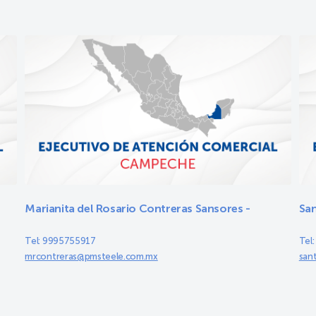
Marianita del Rosario Contreras Sansores -
San
Tel: 9995755917
Tel
mrcontreras@pmsteele.com.mx
san