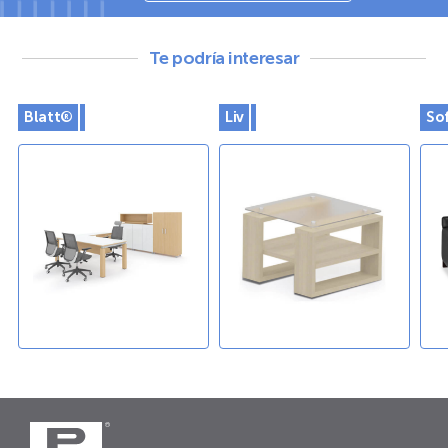
Te podría interesar
Blatt®
Liv
So