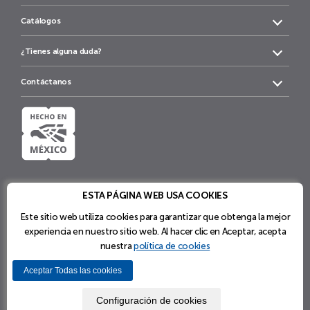
Catálogos
¿Tienes alguna duda?
Contáctanos
ESTA PÁGINA WEB USA COOKIES
Este sitio web utiliza cookies para garantizar que obtenga la mejor
experiencia en nuestro sitio web. Al hacer clic en Aceptar, acepta
nuestra
política de cookies
Política
Términos y
Configuración
Aviso de
de
Condiciones
de cookies
Privacidad
Aceptar Todas las cookies
cookies
2023 Productos Metálicos Steele S.A. de C.V. | PM STEELE®.
Configuración de cookies
Todos los Derechos Reservados.