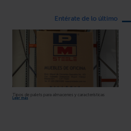
Entérate de lo último
nto
Tipos de palets para almacenes y características
Mobili
Leer más
Leer m