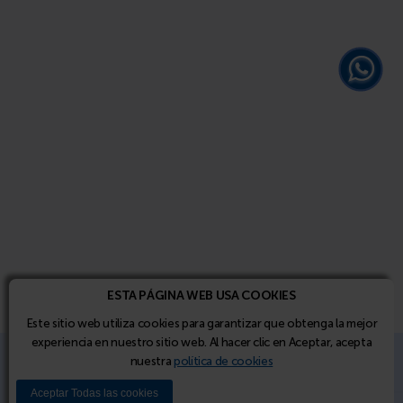
ESTA PÁGINA WEB USA COOKIES
Este sitio web utiliza cookies para garantizar que obtenga la mejor
experiencia en nuestro sitio web. Al hacer clic en Aceptar, acepta
nuestra
política de cookies
Soluciones de Mobiliario y Sistemas de
Almacenamiento de PM STEELE®
Aceptar Todas las cookies