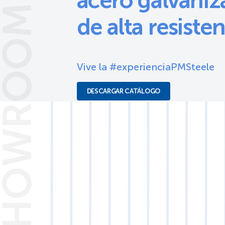
acero galvani
HOWROOM
de alta resisten
Vive la #experienciaPMSteele
DESCARGAR CATÁLOGO