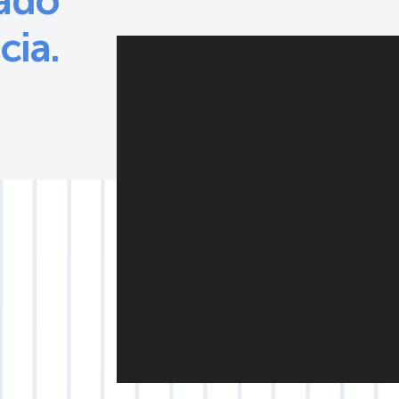
zado
cia.