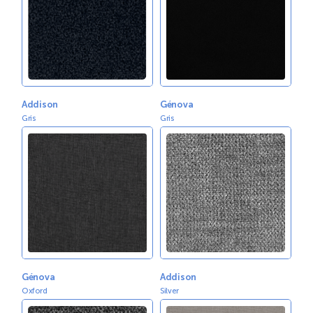
Addison
Génova
Gris
Gris
Génova
Addison
Oxford
Silver