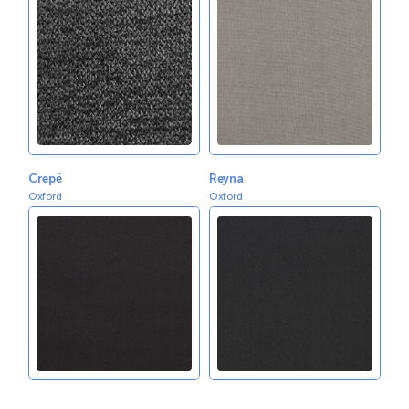
Crepé
Reyna
Oxford
Oxford