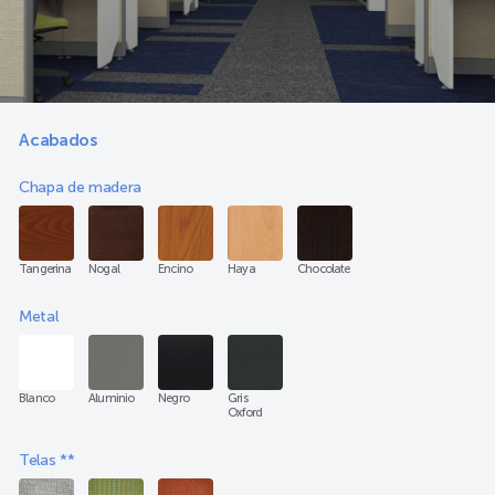
Acabados
Chapa de madera
Tangerina
Nogal
Encino
Haya
Chocolate
Metal
Blanco
Aluminio
Negro
Gris
Oxford
Telas **