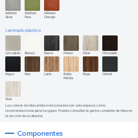
Addison
Addison
Addison
Silver
Pera
Orange
Laminado plástico
Gris calido
Blanco
Ébano
Fresno
Polar
Chocolate
Negro
Neo
Latte
Roble
Rioja
Oxford
Mérida
Sisal
Los colores de telas arriba mencionados son solo algunos como
recomendaciones para tus gajos. Puedes consultar la gama completa de telas en
la sección de acabados.
Componentes