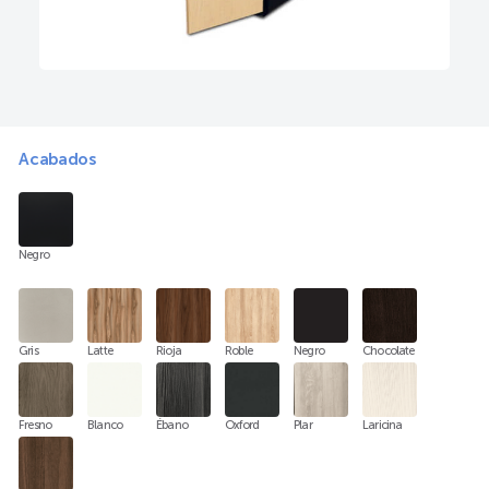
Acabados
Negro
Gris
Latte
Rioja
Roble
Negro
Chocolate
Fresno
Blanco
Ébano
Oxford
Plar
Laricina