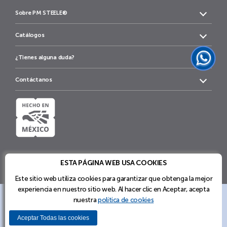
Sobre PM STEELE®
Catálogos
¿Tienes alguna duda?
Contáctanos
ESTA PÁGINA WEB USA COOKIES
Este sitio web utiliza cookies para garantizar que obtenga la mejor
experiencia en nuestro sitio web. Al hacer clic en Aceptar, acepta
nuestra
política de cookies
Soluciones de Mobiliario y Sistemas de
Política
Términos y
Configuración
Aviso de
de
Almacenamiento de PM STEELE®
Condiciones
de cookies
Privacidad
Aceptar Todas las cookies
cookies