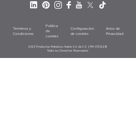
Política
Términos y
Configuración
Aviso de
de
Condiciones
de cookies
Privacidad
cookies
2023 Productos Metálicos Steele S.A. de C.V. | PM STEELE®.
Todos los Derechos Reservados.