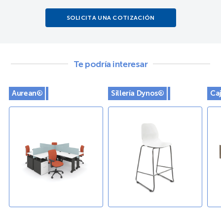
SOLICITA UNA COTIZACIÓN
Te podría interesar
Aurean®
Sillería Dynos®
Caj