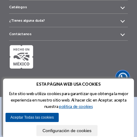
Catálogos
¿Tienes alguna duda?
Contáctanos
ESTA PÁGINA WEB USA COOKIES
Este sitio web utiliza cookies para garantizar que obtenga la mejor
experiencia en nuestro sitio web. Al hacer clic en Aceptar, acepta
nuestra
política de cookies
Soluciones de Mobiliario y Sistemas de
Política
Términos y
Configuración
Aviso de
de
Almacenamiento de PM STEELE®
Condiciones
de cookies
Privacidad
Aceptar Todas las cookies
cookies
Explora nuestras soluciones y encuentra la ideal para ti.
2023 Productos Metálicos Steele S.A. de C.V. | PM STEELE®.
Configuración de cookies
Para conocer más envíanos un WhatsApp al
+5215580719660
Todos los Derechos Reservados.