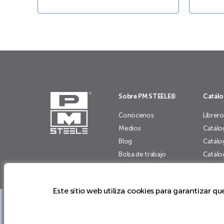
Sobre PM STEELE®
Catál
Conócenos
Librero
Medios
Catálo
Blog
Catálo
Bolsa de trabajo
Catálo
Mapa de Sitio
Catálo
Este sitio web utiliza cookies para garantizar q
Soluciones de Mobiliario y Sistemas de
Explora nuestras soluciones y encuentra la ideal para t