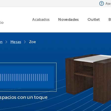
Ase
Acabados
Novedades
Outlet
B
to
ón
Mesas
Zoe
espacios con un toque