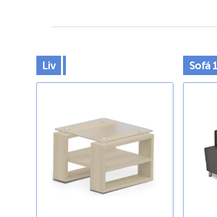
Liv
Sofá 