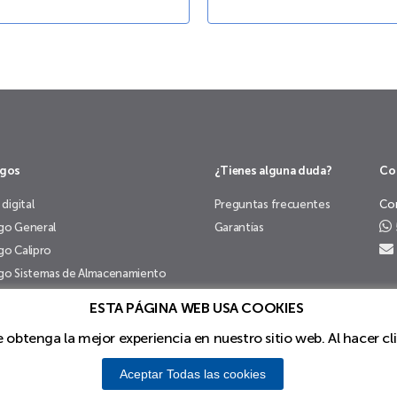
ogos
¿Tienes alguna duda?
Co
 digital
Preguntas frecuentes
Co
go General
Garantías
go Calipro
go Sistemas de Almacenamiento
go Chapa de Madera
ESTA PÁGINA WEB USA COOKIES
ue obtenga la mejor experiencia en nuestro sitio web. Al hacer c
 Almacenamiento de PM STEELE®
Aceptar Todas las cookies
i.