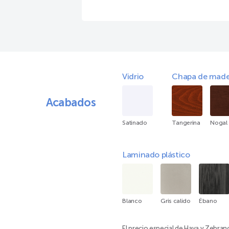
Vidrio
Chapa de made
Acabados
Satinado
Tangerina
Nogal
Laminado plástico
Blanco
Gris calido
Ébano
El precio especial de Haya y Zebran