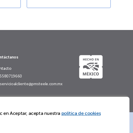
ntáctanos
ntacto
5580719660
servicioalcliente@pmsteele.com.mx
lic en Aceptar, acepta nuestra
política de cookies