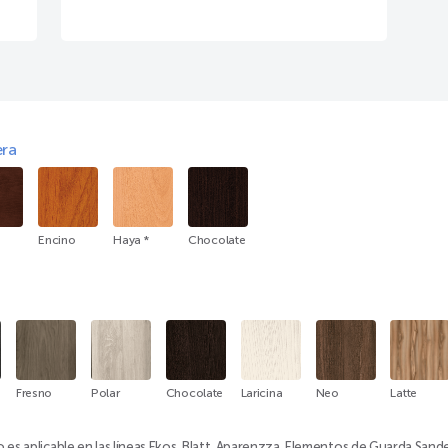
ra
Encino
Haya *
Chocolate
Fresno
Polar
Chocolate
Laricina
Neo
Latte
o es aplicable en las líneas Ekos, Blatt, Aparenzza, Elementos de Guarda Sand