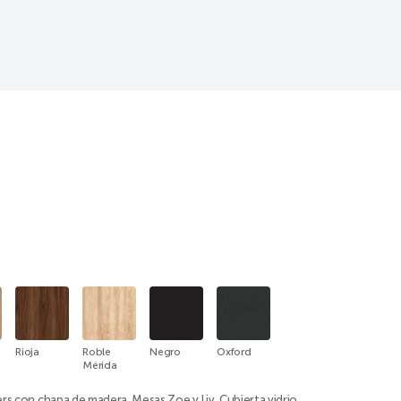
Rioja
Roble
Negro
Oxford
Mérida
ers con chapa de madera, Mesas Zoe y Liv. Cubierta vidrio